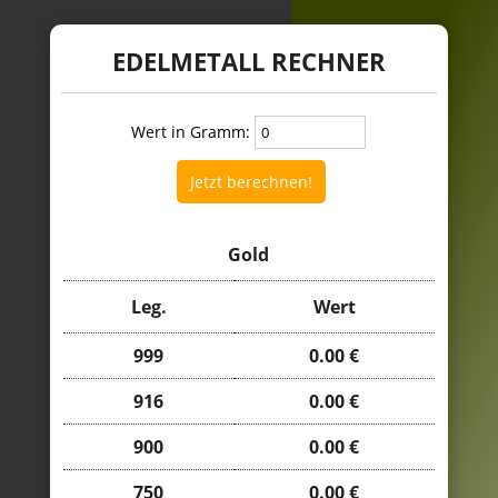
EDELMETALL RECHNER
Wert in Gramm:
Jetzt berechnen!
Gold
Leg.
Wert
999
0.00 €
916
0.00 €
900
0.00 €
750
0.00 €